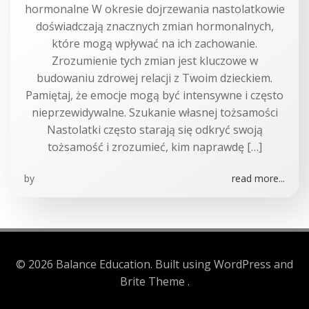
hormonalne W okresie dojrzewania nastolatkowie
doświadczają znacznych zmian hormonalnych,
które mogą wpływać na ich zachowanie.
Zrozumienie tych zmian jest kluczowe w
budowaniu zdrowej relacji z Twoim dzieckiem.
Pamiętaj, że emocje mogą być intensywne i często
nieprzewidywalne. Szukanie własnej tożsamości
Nastolatki często starają się odkryć swoją
tożsamość i zrozumieć, kim naprawdę […]
by
read more...
© 2026 Balance Education. Built using WordPress and
Brite Theme .