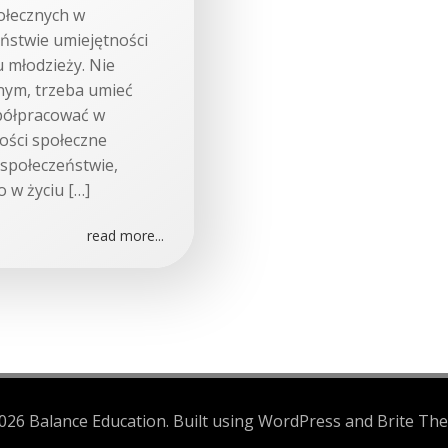
ołecznych w
eństwie umiejętności
 młodzieży. Nie
onym, trzeba umieć
półpracować w
ości społeczne
społeczeństwie,
 w życiu […]
read more...
026 Balance Education. Built using WordPress and Brite The