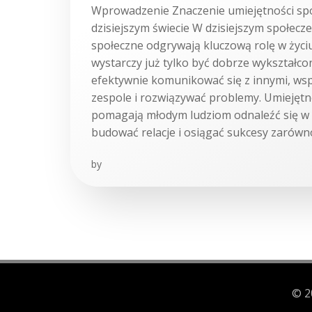
Wprowadzenie Znaczenie umiejętności sp
dzisiejszym świecie W dzisiejszym społecz
społeczne odgrywają kluczową rolę w życiu
wystarczy już tylko być dobrze wykształc
efektywnie komunikować się z innymi, ws
zespole i rozwiązywać problemy. Umiejętn
pomagają młodym ludziom odnaleźć się w 
budować relacje i osiągać sukcesy zarówno
by
© 2