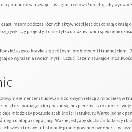
elu pomóc im w rozwoju i osiąganiu celów. Pamiętaj, aby wyrażać 
czasu razem podczas różnych aktywności jest doskonałą okazją do
rozgrywki czy projekty. To nie tylko umożliwi wam spędzenie czasu
łodzież często boryka się z różnymi problemami i trudnościami. 
hęcaj do wyrażania swoich myśli i uczuć. Razem szukajcie możliwoś
nic
uczowym elementem budowania zdrowych relacji z młodzieżą w trud
zeń, które pomagają im poczuć się bezpiecznie i zrozumieć swoje m
aje młodzieży poczucie stabilności i struktury. Warto jednak pam
lnego dialogu i negocjacji. Ważne jest, aby słuchać młodzieży i b
a ich wieku i rozwoju. Ustalanie granic powinno być oparte na wz