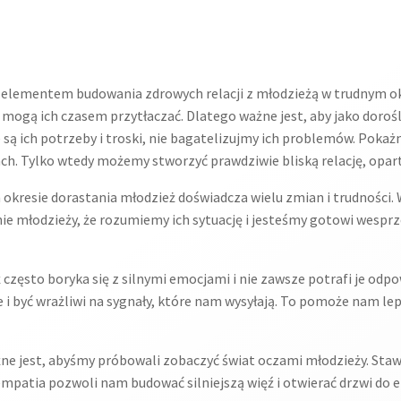
elementem budowania zdrowych relacji z młodzieżą w trudnym okr
 mogą ich czasem przytłaczać. Dlatego ważne jest, aby jako dorośli
 są ich potrzeby i troski, nie bagatelizujmy ich problemów. Pokaż
ach. Tylko wtedy możemy stworzyć prawdziwie bliską relację, op
kresie dorastania młodzież doświadcza wielu zmian i trudności. W
ie młodzieży, że rozumiemy ich sytuację i jesteśmy gotowi wespr
 często boryka się z silnymi emocjami i nie zawsze potrafi je odp
i być wrażliwi na sygnały, które nam wysyłają. To pomoże nam lep
e jest, abyśmy próbowali zobaczyć świat oczami młodzieży. Stawia
empatia pozwoli nam budować silniejszą więź i otwierać drzwi do 