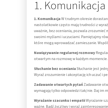
1. Komunikacja
1. Komunikacja
W trudnym okresie dorastani
nastolatkowie często mają trudności z wyraż
uważnie, bez oceniania, pozwala zrozumieć 
swoimi myślami i uczuciami. Pamiętajmy rów
które mogą wprowadzać zamieszanie. Wspólna
Nawiązywanie regularnej rozmowy
Regular
otwartym na rozmowę w każdym momencie. P
Słuchanie bez oceniania
Słuchanie jest jedn
Wyraź zrozumienie i akceptację ich uczuć i p
Zadawanie otwartych pytań
Zadawanie otw
wymagają tylko odpowiedzi tak/nie. Daj im moż
Wyrażanie szacunku i empatii
Wyrażanie sza
ważne. Bądź życzliwy i wyraź zainteresowanie