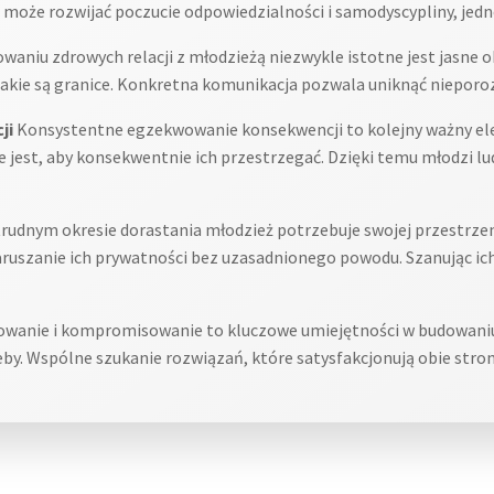
 może rozwijać poczucie odpowiedzialności i samodyscypliny, jedno
aniu zdrowych relacji z młodzieżą niezwykle istotne jest jasne o
 jakie są granice. Konkretna komunikacja pozwala uniknąć nieporo
ji
Konsystentne egzekwowanie konsekwencji to kolejny ważny ele
e jest, aby konsekwentnie ich przestrzegać. Dzięki temu młodzi lud
rudnym okresie dorastania młodzież potrzebuje swojej przestrze
naruszanie ich prywatności bez uzasadnionego powodu. Szanując ic
wanie i kompromisowanie to kluczowe umiejętności w budowaniu z
rzeby. Wspólne szukanie rozwiązań, które satysfakcjonują obie stro