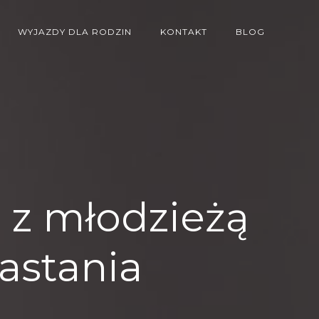
WYJAZDY DLA RODZIN
KONTAKT
BLOG
 z młodzieżą
astania