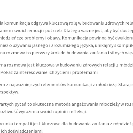
a komunikacja odgrywa kluczową rolę w budowaniu zdrowych relacji
aniem swoich emocji i potrzeb. Dlatego ważne jest, aby być dos
młodzieńcze problemy i obawy. Komunikacja powinna być dwukierun
nież o używaniu jasnego i zrozumiałego języka, unikajmy skompl
 rozmowa to pierwszy krok do budowania zaufania i silnych więz
na rozmowa jest kluczowa w budowaniu zdrowych relacji z młodzi
okaż zainteresowanie ich życiem i problemami.
ym z najważniejszych elementów komunikacji z młodzieżą. Staraj si
erspektyw.
artych pytań to skuteczna metoda angażowania młodzieży w rozm
liwość wyrażenia swoich opinii i refleksji.
cunku i empatii jest kluczowe dla budowania zaufania z młodzieżą.
 ich doświadczeniami.