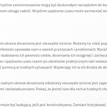
spólne zainteresowania mogą być doskonałym narzędziem do budo
ją nam obojgu radość. Wspólne spędzanie czasu może wzmacniać wi
m okresie dorastania jest niezwykle istotne. Możemy to robić po
 młodzież opowiada nam o swoich przeżyciach i problemach. Wyra
o budowaniu ich pewności siebie, docenianiu ich osiągnięć i zachę
 i spędzania czasu razem po udzielanie praktycznych rad i wskaz
yć pomocą w trudnych sytuacjach. Wspierając ich w ich drodze do d
rudnym okresie dorastania młodzieży niezwykle istotne jest zap
mi i doświadczeniami. Pokaż, że jesteś tam dla nich w trudnych ch
może być budująca, jeśli jest konstruktywna. Zamiast krytykować m