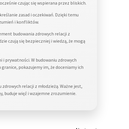
cześnie czując się wspierana przez bliskich.
kreślanie zasad i oczekiwań. Dzięki temu
zumień i konfliktów.
ment budowania zdrowych relacji z
zie czują się bezpieczniej i wiedzą, że mogą
ni i prywatności. W budowaniu zdrowych
h granice, pokazujemy im, że doceniamy ich
drowych relacji z młodzieżą. Ważne jest,
ny, buduje więź i wzajemne zrozumienie.
Post