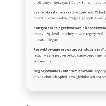
arbitralnych decyzjach. Dzięki temu młodzież
Jasne określanie zasad i oczekiwań
W budow
młodzi ludzie wiedzą, czego się spodziewać i
Konsystentne egzekwowanie konsekwenc
młodzieżą. Jeśli ustalimy pewne reguły, ważn
na nas polegać.
Respektowanie prywatności młodzieży
W t
relacji ważne jest respektowanie tego i nie 
autonomię.
Negocjowanie i kompromisowanie
Negocjo
aby słuchać ich opinii i uwzględniać ich pot
Post