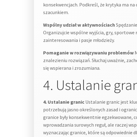
konsekwencjach. Podkreśl, że krytyka ma na c
szacunkiem.
Wspólny udział w aktywnościach
Spędzanie 
Organizujcie wspólne wyjścia, gry, sportowe 
zainteresowania i pasje młodzieży.
Pomaganie w rozwiązywaniu problemów
M
znalezieniu rozwiązań. Słuchaj uważnie, zac
się wspierana i zrozumiana.
4. Ustalanie gra
4. Ustalanie granic
Ustalanie granic jest kl
potrzebują jasno określonych zasad i ogranic
granice były konsekwentnie egzekwowane, co d
wprowadzania surowych reguł, ale raczej wspó
wyznaczając granice, które są odpowiednie dl