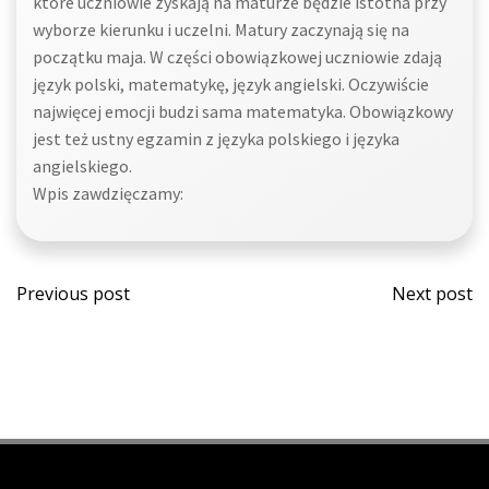
które uczniowie zyskają na maturze będzie istotna przy
wyborze kierunku i uczelni. Matury zaczynają się na
początku maja. W części obowiązkowej uczniowie zdają
język polski, matematykę, język angielski. Oczywiście
najwięcej emocji budzi sama matematyka. Obowiązkowy
jest też ustny egzamin z języka polskiego i języka
angielskiego.
Wpis zawdzięczamy:
Post
Post
Previous post
Next post
navigation
navi